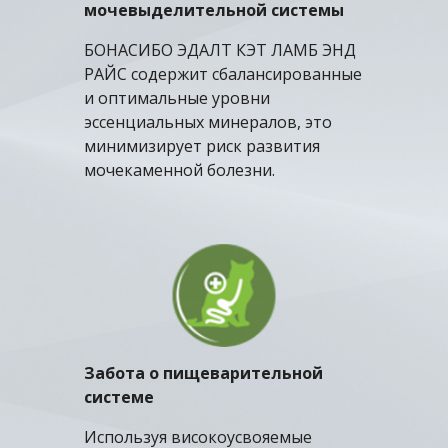
мочевыделительной системы
БОНАСИБО
Э
ДАЛТ КЭТ
ЛАМБ
ЭНД
РАЙС
содержит сбалансированные
и оптимальные уровни
эссенциальных минералов, это
минимизирует риск развития
мочекаменной болезни.
Забота о пищеварительн
ой
систем
е
Используя високо
усвояемые